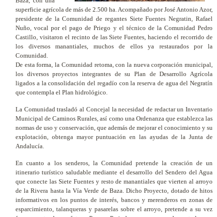
Baza, con una
superficie agrícola de más de 2.500 ha. Acompañado por José Antonio Azor,
presidente de la Comunidad de regantes Siete Fuentes Negratin, Rafael
Nuño, vocal por el pago de Priego y el técnico de la Comunidad Pedro
Castillo, visitaron el recinto de las Siete Fuentes, haciendo el recorrido de
los diversos manantiales, muchos de ellos ya restaurados por la
Comunidad.
De esta forma, la Comunidad retoma, con la nueva corporación municipal,
los diversos proyectos integrantes de su Plan de Desarrollo Agrícola
ligados a la consolidación del regadío con la reserva de agua del Negratín
que contempla el Plan hidrológico.
La Comunidad trasladó al Concejal la necesidad de redactar un Inventario
Municipal de Caminos Rurales, así como una Ordenanza que establezca las
normas de uso y conservación, que además de mejorar el conocimiento y su
explotación, obtenga mayor puntuación en las ayudas de la Junta de
Andalucía.
En cuanto a los senderos, la Comunidad pretende la creación de un
itinerario turístico saludable mediante el desarrollo del Sendero del Agua
que conecte las Siete Fuentes y resto de manantiales que vierten al arroyo
de la Rivera hasta la Vía Verde de Baza. Dicho Proyecto, dotado de hitos
informativos en los puntos de interés, bancos y merenderos en zonas de
esparcimiento, talanqueras y pasarelas sobre el arroyo, pretende a su vez